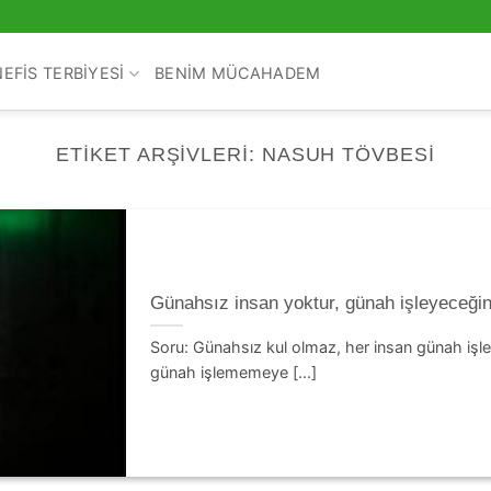
NEFIS TERBIYESI
BENIM MÜCAHADEM
ETIKET ARŞIVLERI:
NASUH TÖVBESI
Günahsız insan yoktur, günah işleyeceğini 
Soru: Günahsız kul olmaz, her insan günah işle
günah işlememeye [...]