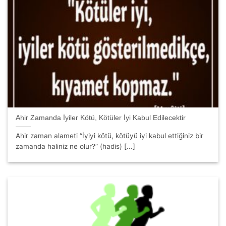
Ahir Zamanda İyiler Kötü, Kötüler İyi Kabul Edilecektir
Ahir zaman alameti “İyiyi kötü, kötüyü iyi kabul ettiğiniz bir
zamanda haliniz ne olur?” (hadis) [...]