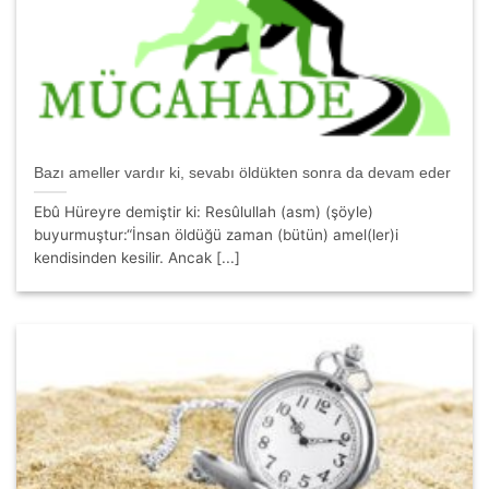
Bazı ameller vardır ki, sevabı öldükten sonra da devam eder
Ebû Hüreyre demiştir ki: Resûlullah (asm) (şöyle)
buyurmuştur:“İnsan öldüğü zaman (bütün) amel(ler)i
kendisinden kesilir. Ancak [...]