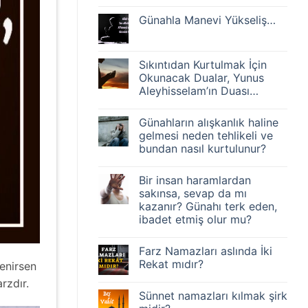
Yorum
edip
yok
bozan,
Günahla Manevi Yükseliş…
Bir
bin
tövbe
kere
Yorum
bozulduğunda
yolculuğa
yok
kendini
çıkıp
Günahla
salıvermenin
yolda
Manevi
Sıkıntıdan Kurtulmak İçin
sebebi
aynı
Yükseliş…
nedir?
Okunacak Dualar, Yunus
engele
takılana
Aleyhisselam’ın Duası…
benzer.
Akıllı
Yorum
olan
yok
Günahların alışkanlık haline
Sıkıntıdan
tekrar
Kurtulmak
olmaması
gelmesi neden tehlikeli ve
İçin
için
bundan nasıl kurtulunur?
Okunacak
sebebini
Dualar,
araştırır,
Yorum
Yunus
tedbirini
yok
Aleyhisselam’ın
alır
Bir insan haramlardan
Günahların
Duası…
ve
alışkanlık
sakınsa, sevap da mı
farklı
haline
bir
kazanır? Günahı terk eden,
gelmesi
yol
neden
ibadet etmiş olur mu?
dener…
tehlikeli
ve
Yorum
bundan
yok
Farz Namazları aslında İki
Bir
nasıl
insan
kurtulunur?
Rekat mıdır?
lenirsen
haramlardan
sakınsa,
Yorum
rzdır.
sevap
yok
Sünnet namazları kılmak şirk
da
Farz
mı
Namazları