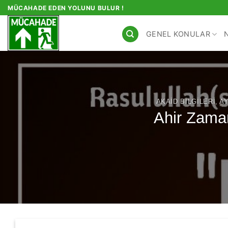
İçeriğe
MÜCAHADE EDEN YOLUNU BULUR !
atla
GENEL KONULAR
AKAID BILGILERI
,
A
Ahir Zaman