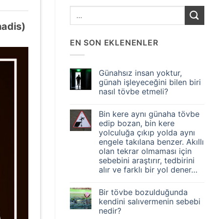
hadis)
EN SON EKLENENLER
Günahsız insan yoktur,
günah işleyeceğini bilen biri
nasıl tövbe etmeli?
Yorum
yok
Bin kere aynı günaha tövbe
Günahsız
insan
edip bozan, bin kere
yoktur,
yolculuğa çıkıp yolda aynı
günah
işleyeceğini
engele takılana benzer. Akıllı
bilen
olan tekrar olmaması için
biri
nasıl
sebebini araştırır, tedbirini
tövbe
alır ve farklı bir yol dener…
etmeli?
Yorum
yok
Bir tövbe bozulduğunda
Bin
kere
kendini salıvermenin sebebi
aynı
nedir?
günaha
tövbe