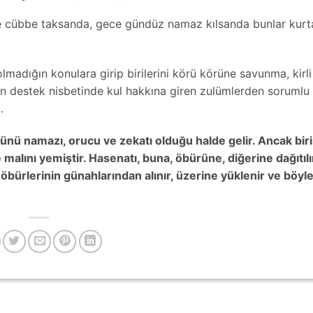
ık ve cübbe taksanda, gece gündüz namaz kılsanda bunlar kur
adığın konulara girip birilerini körü körüne savunma, kirli
ğin destek nisbetinde kul hakkına giren zulümlerden sorumlu
…
nü namazı, orucu ve zekatı olduğu halde gelir. Ancak bir
 malını yemiştir. Hasenatı, buna, öbürüne, diğerine dağıtılı
bürlerinin günahlarından alınır, üzerine yüklenir ve böyl