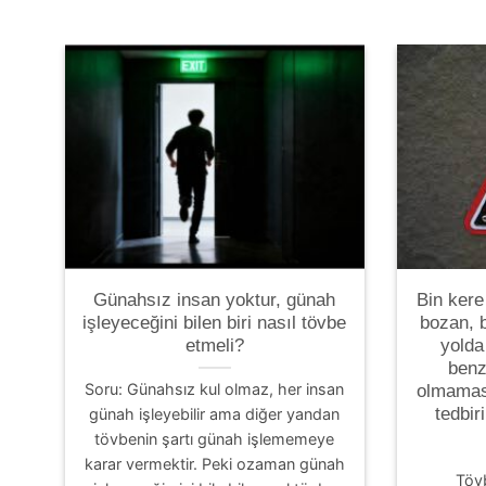
Günahsız insan yoktur, günah
Bin kere
işleyeceğini bilen biri nasıl tövbe
bozan, b
etmeli?
yolda
benze
Soru: Günahsız kul olmaz, her insan
olmaması
tedbiri
günah işleyebilir ama diğer yandan
tövbenin şartı günah işlememeye
karar vermektir. Peki ozaman günah
Töv