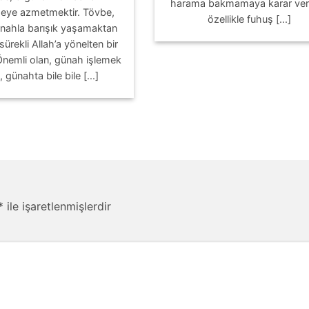
harama bakmamaya karar veri
eye azmetmektir. Tövbe,
özellikle fuhuş [...]
ünahla barışık yaşamaktan
 sürekli Allah’a yönelten bir
 Önemli olan, günah işlemek
, günahta bile bile [...]
*
ile işaretlenmişlerdir