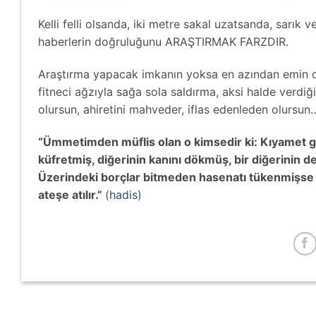
Kelli felli olsanda, iki metre sakal uzatsanda, sar
haberlerin doğruluğunu ARAŞTIRMAK FARZDIR.
Araştırma yapacak imkanın yoksa en azından emin olm
fitneci ağzıyla sağa sola saldırma, aksi halde verdi
olursun, ahiretini mahveder, iflas edenleden olursun
“Ümmetimden müflis olan o kimsedir ki: Kıyamet gü
küfretmiş, diğerinin kanını dökmüş, bir diğerinin de
Üzerindeki borçlar bitmeden hasenatı tükenmişse ö
ateşe atılır.”
(
hadis
)