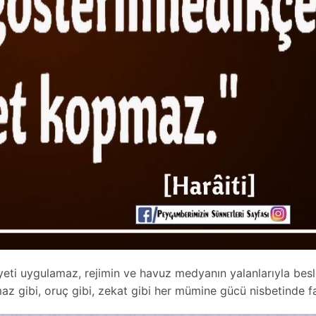
 ayeti uygulamaz, rejimin ve havuz medyanın yalanlarıyla bes
z gibi, oruç gibi, zekat gibi her mümine gücü nisbetinde fa