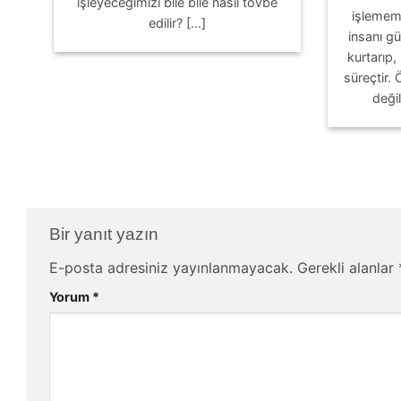
işleyeceğimizi bile bile nasıl tövbe
işlemem
edilir? [...]
insanı g
kurtarıp,
süreçtir.
değil
Bir yanıt yazın
E-posta adresiniz yayınlanmayacak.
Gerekli alanlar
Yorum
*