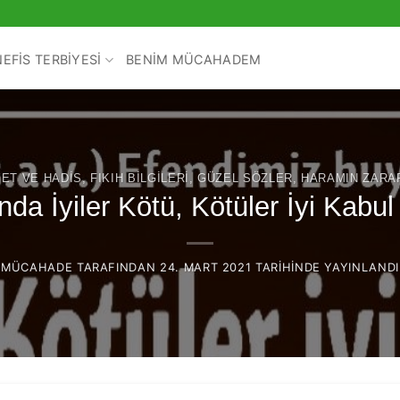
NEFIS TERBIYESI
BENIM MÜCAHADEM
YET VE HADIS
,
FIKIH BILGILERI
,
GÜZEL SÖZLER
,
HARAMIN ZARA
da İyiler Kötü, Kötüler İyi Kabul 
MÜCAHADE
TARAFINDAN
24. MART 2021
TARIHINDE YAYINLANDI