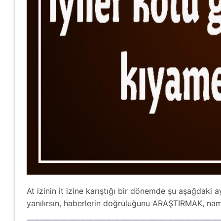
At izinin it izine karıştığı bir dönemde şu aşağdaki
yanılırsın, haberlerin doğruluğunu ARAŞTIRMAK, nama