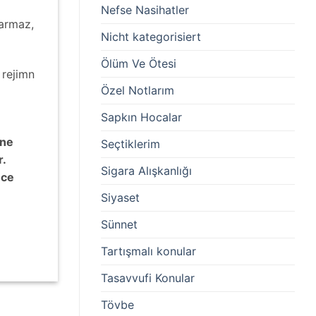
Nefse Nasihatler
tarmaz,
Nicht kategorisiert
Ölüm Ve Ötesi
 rejimn
Özel Notlarım
Sapkın Hocalar
ine
Seçtiklerim
r.
Sigara Alışkanlığı
ece
Siyaset
Sünnet
Tartışmalı konular
Tasavvufi Konular
Tövbe