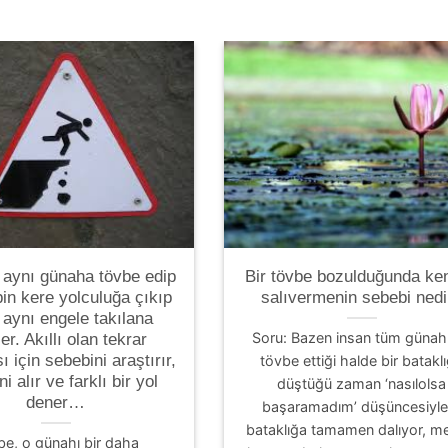
 aynı günaha tövbe edip
Bir tövbe bozulduğunda ken
in kere yolculuğa çıkıp
salıvermenin sebebi nedi
 aynı engele takılana
Soru: Bazen insan tüm günah
r. Akıllı olan tekrar
 için sebebini araştırır,
tövbe ettiği halde bir batakl
ni alır ve farklı bir yol
düştüğü zaman ‘nasılolsa
dener…
başaramadım’ düşüncesiyle
bataklığa tamamen dalıyor, m
be, o günahı bir daha