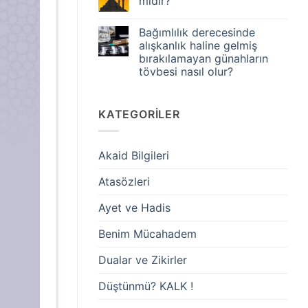
midir?
kazanır?
aslında
Günahı
İki
Yorum
terk
Rekat
yok
Bağımlılık derecesinde
eden,
mıdır?
Sünnet
ibadet
namazları
alışkanlık haline gelmiş
etmiş
kılmak
bırakılamayan günahların
olur
şirk
mu?
midir?
tövbesi nasıl olur?
Yorum
yok
Bağımlılık
KATEGORILER
derecesinde
alışkanlık
haline
gelmiş
bırakılamayan
Akaid Bilgileri
günahların
tövbesi
nasıl
Atasözleri
olur?
Ayet ve Hadis
Benim Mücahadem
Dualar ve Zikirler
Düştünmü? KALK !