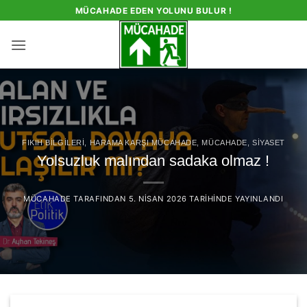
İçeriğe
MÜCAHADE EDEN YOLUNU BULUR !
atla
FIKIH BILGILERI
,
HARAMA KARŞI MÜCAHADE
,
MÜCAHADE
,
SIYASET
Yolsuzluk malından sadaka olmaz !
MÜCAHADE
TARAFINDAN
5. NISAN 2026
TARIHINDE YAYINLANDI