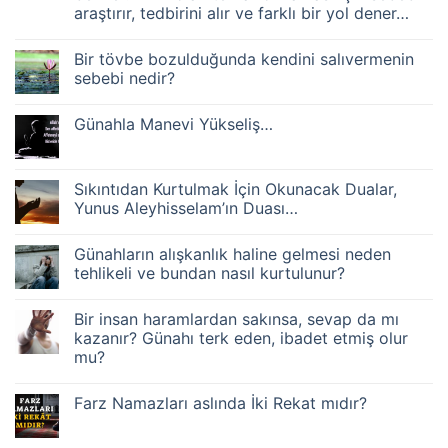
işleyeceğini
araştırır, tedbirini alır ve farklı bir yol dener…
bilen
biri
Yorum
nasıl
yok
Bir tövbe bozulduğunda kendini salıvermenin
Bin
tövbe
kere
etmeli?
sebebi nedir?
aynı
günaha
Yorum
tövbe
yok
Günahla Manevi Yükseliş…
edip
Bir
bozan,
tövbe
Yorum
bin
bozulduğunda
yok
kere
kendini
Günahla
yolculuğa
salıvermenin
Manevi
Sıkıntıdan Kurtulmak İçin Okunacak Dualar,
çıkıp
sebebi
Yükseliş…
yolda
nedir?
Yunus Aleyhisselam’ın Duası…
aynı
engele
Yorum
takılana
yok
Günahların alışkanlık haline gelmesi neden
benzer.
Sıkıntıdan
Akıllı
Kurtulmak
tehlikeli ve bundan nasıl kurtulunur?
olan
İçin
tekrar
Okunacak
Yorum
olmaması
Dualar,
yok
Bir insan haramlardan sakınsa, sevap da mı
için
Yunus
Günahların
sebebini
Aleyhisselam’ın
alışkanlık
kazanır? Günahı terk eden, ibadet etmiş olur
araştırır,
Duası…
haline
mu?
tedbirini
gelmesi
alır
neden
Yorum
ve
tehlikeli
yok
farklı
ve
Farz Namazları aslında İki Rekat mıdır?
Bir
bir
bundan
insan
yol
nasıl
Yorum
haramlardan
dener…
kurtulunur?
yok
sakınsa,