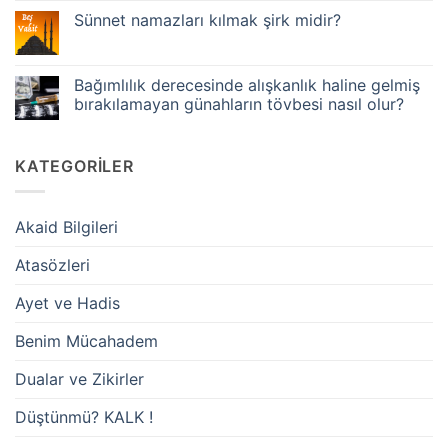
Farz
sevap
Namazları
Sünnet namazları kılmak şirk midir?
da
aslında
mı
İki
Yorum
kazanır?
Rekat
yok
Günahı
mıdır?
Sünnet
terk
namazları
Bağımlılık derecesinde alışkanlık haline gelmiş
eden,
kılmak
ibadet
bırakılamayan günahların tövbesi nasıl olur?
şirk
etmiş
midir?
olur
Yorum
mu?
yok
Bağımlılık
KATEGORILER
derecesinde
alışkanlık
haline
gelmiş
bırakılamayan
Akaid Bilgileri
günahların
tövbesi
nasıl
Atasözleri
olur?
Ayet ve Hadis
Benim Mücahadem
Dualar ve Zikirler
Düştünmü? KALK !