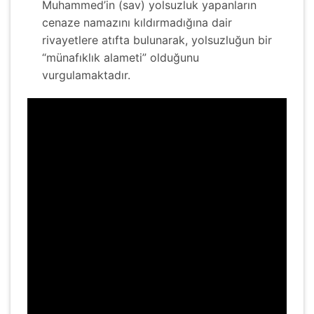
Muhammed’in (sav) yolsuzluk yapanların
cenaze namazını kıldırmadığına dair
rivayetlere atıfta bulunarak, yolsuzluğun bir
“münafıklık alameti” olduğunu
vurgulamaktadır.