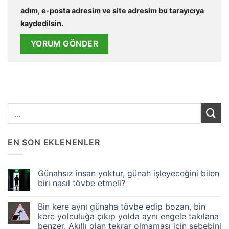
adım, e-posta adresim ve site adresim bu tarayıcıya
kaydedilsin.
EN SON EKLENENLER
Günahsız insan yoktur, günah işleyeceğini bilen
biri nasıl tövbe etmeli?
Yorum
yok
Bin kere aynı günaha tövbe edip bozan, bin
Günahsız
insan
kere yolculuğa çıkıp yolda aynı engele takılana
yoktur,
benzer. Akıllı olan tekrar olmaması için sebebini
günah