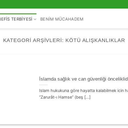
NEFIS TERBIYESI
BENIM MÜCAHADEM
KATEGORI ARŞIVLERI:
KÖTÜ ALIŞKANLIKLAR
İslamda sağlık ve can güvenliği önceliklid
Islam hukukuna göre hayatta kalabilmek icin har
“Zarurât-ı Hamse” (beş [...]