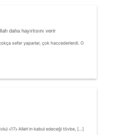
ah daha hayırlısını verir
çokça sefer yaparlar, çok haccederlerdi. O
olu) ﴾17﴿ Allah’ın kabul edeceği tövbe, [...]