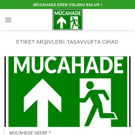
İçeriğe
MÜCAHADE EDEN YOLUNU BULUR !
atla
ETIKET ARŞIVLERI:
TASAVVUFTA CIHAD
MÜCÂHEDE NEDİR ?