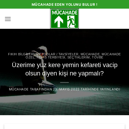
İçeriğe
MÜCAHADE EDEN YOLUNU BULUR !
atla
FIKIH BILGILERI
,
METODLAR / TAVSIYELER
,
MÜCAHADE
,
MÜCAHADE
ÖZEL
,
NEFIS TERBIYESI
,
SEÇTIKLERIM
,
TÖVBE
Üzerime yüz kere yemin kefareti vacip
olsun diyen kişi ne yapmalı?
MÜCAHADE
TARAFINDAN
23. MAYIS 2022
TARIHINDE YAYINLANDI