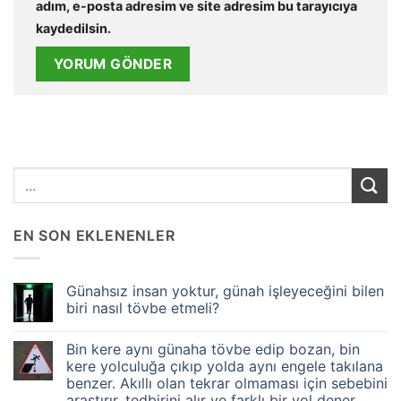
adım, e-posta adresim ve site adresim bu tarayıcıya
kaydedilsin.
EN SON EKLENENLER
Günahsız insan yoktur, günah işleyeceğini bilen
biri nasıl tövbe etmeli?
Yorum
yok
Bin kere aynı günaha tövbe edip bozan, bin
Günahsız
insan
kere yolculuğa çıkıp yolda aynı engele takılana
yoktur,
benzer. Akıllı olan tekrar olmaması için sebebini
günah
işleyeceğini
araştırır, tedbirini alır ve farklı bir yol dener…