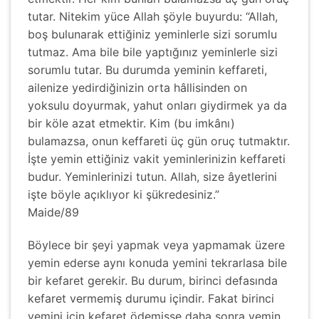
tutar. Nitekim yüce Allah şöyle buyurdu: “Allah,
boş bulunarak ettiğiniz yeminlerle sizi sorumlu
tutmaz. Ama bile bile yaptığınız yeminlerle sizi
sorumlu tutar. Bu durumda yeminin keffareti,
ailenize yedirdiğinizin orta hâllisinden on
yoksulu doyurmak, yahut onları giydirmek ya da
bir köle azat etmektir. Kim (bu imkânı)
bulamazsa, onun keffareti üç gün oruç tutmaktır.
İşte yemin ettiğiniz vakit yeminlerinizin keffareti
budur. Yeminlerinizi tutun. Allah, size âyetlerini
işte böyle açıklıyor ki şükredesiniz.”
Maide/89
Böylece bir şeyi yapmak veya yapmamak üzere
yemin ederse aynı konuda yemini tekrarlasa bile
bir kefaret gerekir. Bu durum, birinci defasında
kefaret vermemiş durumu içindir. Fakat birinci
yemini için kefaret ödemişse daha sonra yemin