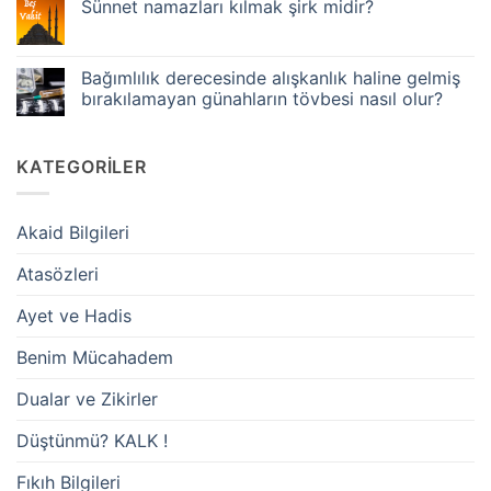
Sünnet namazları kılmak şirk midir?
da
aslında
mı
İki
Yorum
kazanır?
Rekat
yok
Günahı
mıdır?
Sünnet
terk
namazları
Bağımlılık derecesinde alışkanlık haline gelmiş
eden,
kılmak
ibadet
bırakılamayan günahların tövbesi nasıl olur?
şirk
etmiş
midir?
olur
Yorum
mu?
yok
Bağımlılık
KATEGORILER
derecesinde
alışkanlık
haline
gelmiş
bırakılamayan
Akaid Bilgileri
günahların
tövbesi
nasıl
Atasözleri
olur?
Ayet ve Hadis
Benim Mücahadem
Dualar ve Zikirler
Düştünmü? KALK !
Fıkıh Bilgileri