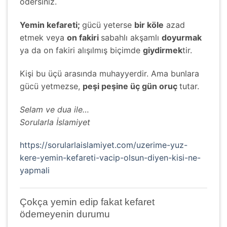
ödersiniz.
Yemin kefareti;
gücü yeterse
bir köle
azad
etmek veya
on fakiri
sabahlı akşamlı
doyurmak
ya da on fakiri alışılmış biçimde
giydirmek
tir.
Kişi bu üçü arasında muhayyerdir. Ama bunlara
gücü yetmezse,
peşi peşine üç gün oruç
tutar.
Selam ve dua ile…
Sorularla İslamiyet
https://sorularlaislamiyet.com/uzerime-yuz-
kere-yemin-kefareti-vacip-olsun-diyen-kisi-ne-
yapmali
Çokça yemin edip fakat kefaret
ödemeyenin durumu