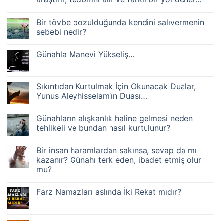
bilen
biri
Yorum
nasıl
yok
Bir tövbe bozulduğunda kendini salıvermenin
Bin
tövbe
kere
etmeli?
sebebi nedir?
aynı
günaha
Yorum
tövbe
yok
Günahla Manevi Yükseliş…
edip
Bir
bozan,
tövbe
Yorum
bin
bozulduğunda
yok
kere
kendini
Günahla
yolculuğa
salıvermenin
Manevi
Sıkıntıdan Kurtulmak İçin Okunacak Dualar,
çıkıp
sebebi
Yükseliş…
yolda
nedir?
Yunus Aleyhisselam’ın Duası…
aynı
engele
Yorum
takılana
yok
Günahların alışkanlık haline gelmesi neden
benzer.
Sıkıntıdan
Akıllı
Kurtulmak
tehlikeli ve bundan nasıl kurtulunur?
olan
İçin
tekrar
Okunacak
Yorum
olmaması
Dualar,
yok
Bir insan haramlardan sakınsa, sevap da mı
için
Yunus
Günahların
sebebini
Aleyhisselam’ın
alışkanlık
kazanır? Günahı terk eden, ibadet etmiş olur
araştırır,
Duası…
haline
mu?
tedbirini
gelmesi
alır
neden
Yorum
ve
tehlikeli
yok
farklı
ve
Farz Namazları aslında İki Rekat mıdır?
Bir
bir
bundan
insan
yol
nasıl
Yorum
haramlardan
dener…
kurtulunur?
yok
sakınsa,
Farz
sevap
Namazları