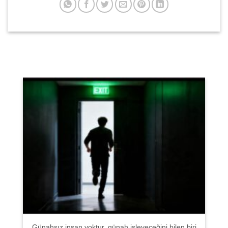
Günahsız insan yoktur, günah işleyeceğini bilen biri