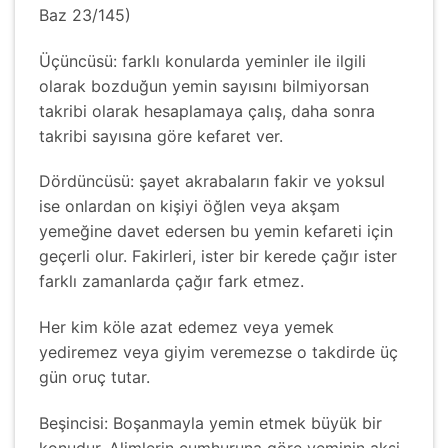
Baz 23/145)
Üçüncüsü: farklı konularda yeminler ile ilgili
olarak bozduğun yemin sayısını bilmiyorsan
takribi olarak hesaplamaya çalış, daha sonra
takribi sayısına göre kefaret ver.
Dördüncüsü: şayet akrabaların fakir ve yoksul
ise onlardan on kişiyi öğlen veya akşam
yemeğine davet edersen bu yemin kefareti için
geçerli olur. Fakirleri, ister bir kerede çağır ister
farklı zamanlarda çağır fark etmez.
Her kim köle azat edemez veya yemek
yediremez veya giyim veremezse o takdirde üç
gün oruç tutar.
Beşincisi: Boşanmayla yemin etmek büyük bir
konudur. Alimlerin cumhuruna göre yeminin aksi