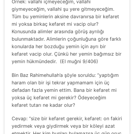
Örnek: vallahi içmeyeceğim, vallahi
giymeyeceğim, vallahi şu yere gitmeyeceğim.
Tüm bu yeminlerin aksine davranırsa bir kefaret
mi yoksa birkaç kefaret mi vacip olur?
Konusunda alimler arasında görüş ayrılığı
bulunmaktadır. Alimlerin çoğunluğuna göre farklı
konularda her bozduğu yemin için ayrı bir
kefaret vacip olur. Çünkü her yemin bağımsız bir
yemin hükmündedir. (El muğni 9/406)
Bin Baz Rahimehullah’a şöyle soruldu: “yaptığım
haram olan bir işi tekrar yapmamam için üç
defadan fazla yemin ettim. Bana bir kefaret mi
yoksa üç kefaret mi gerekir? Ödeyeceğim
kefaret tutarı ne kadar olur?
Cevap: “size bir kefaret gerekir, kefaret: on fakiri
yedirmek veya giydirmek veya bir köleyi azat
etmektir. Her kim bunları bulamazsa üç gün oruç